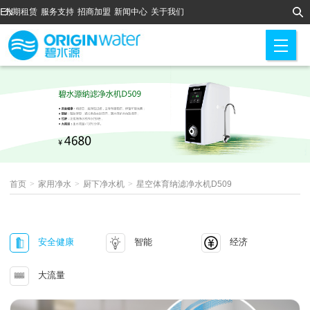
EN
分期租赁
服务支持
招商加盟
新闻中心
关于我们
M
首页
>
家用净水
>
厨下净水机
>
星空体育纳滤净水机D509
安全健康
智能
经济
大流量