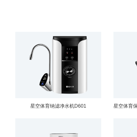
星空体育纳滤净水机D601