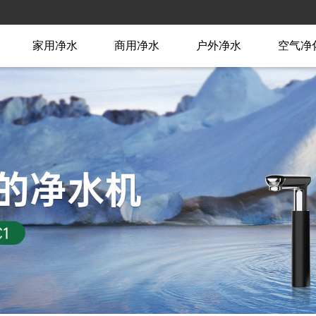
家用净水
商用净水
户外净水
空气净