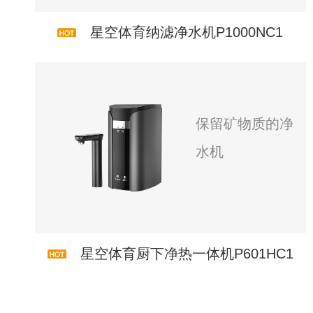
星空体育纳滤净水机P1000NC1
保留矿物质的净
水机
星空体育厨下净热一体机P601HC1